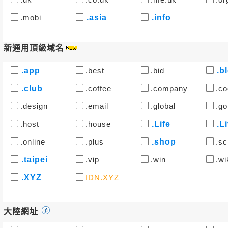
.mobi
.asia
.info
新通用頂級域名
.app
.best
.bid
.b
.club
.coffee
.company
.co
.design
.email
.global
.go
.host
.house
.Life
.L
.online
.plus
.shop
.sc
.taipei
.vip
.win
.wi
.XYZ
IDN.XYZ
大陸網址