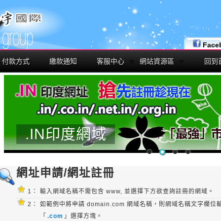
Face
付款方式
繳款通知
客服中心
網站資源區
回到
.IN印度網域
網址申請/網址註冊
1：
輸入網域名稱不需包含 www, 並選擇下方欲查詢註冊的網域。
2：
如範例中將申請 domain.com 網域名稱，則網域名稱文字欄位
「
.com
」選擇方塊。