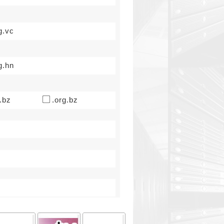
g.vc
g.hn
.bz
.org.bz