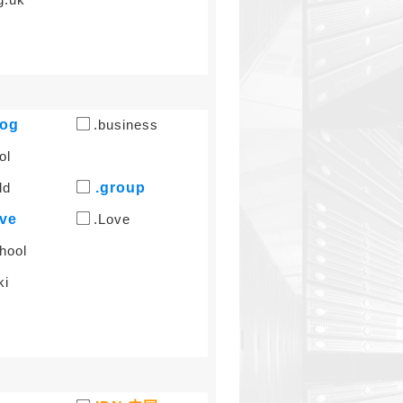
log
.business
ol
ld
.group
ive
.Love
hool
ki