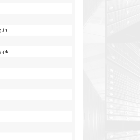
g.in
g.pk