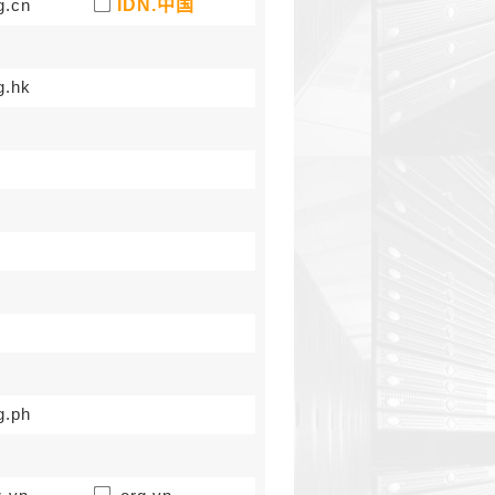
g.cn
IDN.中国
g.hk
g.ph