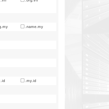
z.vn
.org.vn
g.my
.name.my
.id
.my.id