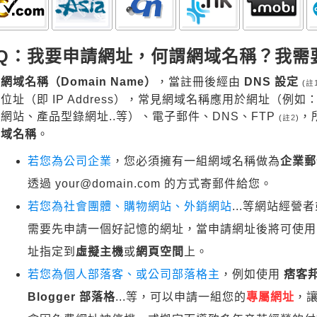
Q：我要申請網址，何謂網域名稱？我需
網域名稱（Domain Name）
，當註冊後經由
DNS 設定
(
註
位址（即 IP Address），常見網域名稱應用於網址（例
網站、產品型錄網址..等）、電子郵件、DNS、FTP
，
(
註2
)
域名稱
。
若您為公司企業
，您必須擁有一組網域名稱做為
企業郵
透過 your@domain.com 的方式寄郵件給您。
若您為社會團體、購物網站、外銷網站
...等網站經
需要先申請一個好記憶的網址，當申請網址後將可使用
址指定到
虛擬主機
或
網頁空間
上。
若您為個人部落客、或公司部落格主
，例如使用
痞客邦
Blogger 部落格
...等，可以申請一組您的
專屬網址
，