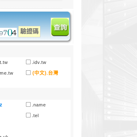
t.tw
.idv.tw
me.tw
(中文).台灣
z
.name
.tel
g.uk