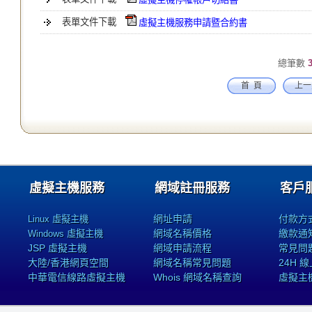
表單文件下載
虛擬主機服務申請暨合約書
總筆數
首 頁
上
虛擬主機服務
網域註冊服務
客戶
網址申請
付款方
Linux 虛擬主機
網域名稱價格
繳款通
Windows 虛擬主機
JSP 虛擬主機
網域申請流程
常見問
大陸/香港網頁空間
網域名稱常見問題
24H 
中華電信線路虛擬主機
Whois 網域名稱查詢
虛擬主