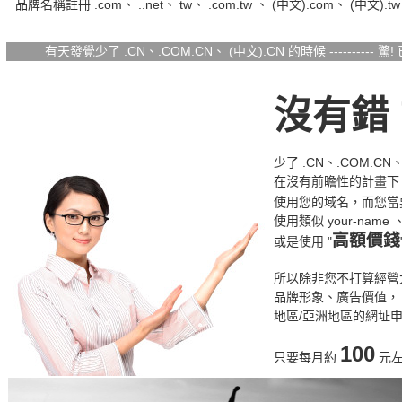
品牌名稱註冊 .com、 ..net、 tw、 .com.tw 、 (中文).com、 (中文).
有天發覺少了 .CN、.COM.CN、 (中文).CN 的時候 ---------
沒有錯
少了 .CN、.COM.C
在沒有前瞻性的計畫下
使用您的域名，而您當
使用類似 your-name 
高額價錢
或是使用 "
所以除非您不打算經營
品牌形象、廣告價值，
地區/亞洲地區的網址
100
只要每月約
元左