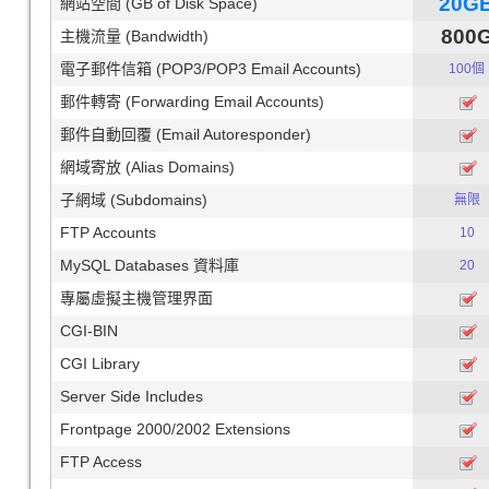
20G
網站空間 (GB of Disk Space)
800
主機流量 (Bandwidth)
電子郵件信箱 (POP3/POP3 Email Accounts)
100個
郵件轉寄 (Forwarding Email Accounts)
郵件自動回覆 (Email Autoresponder)
網域寄放 (Alias Domains)
子網域 (Subdomains)
無限
FTP Accounts
10
MySQL Databases 資料庫
20
專屬虛擬主機管理界面
CGI-BIN
CGI Library
Server Side Includes
Frontpage 2000/2002 Extensions
FTP Access