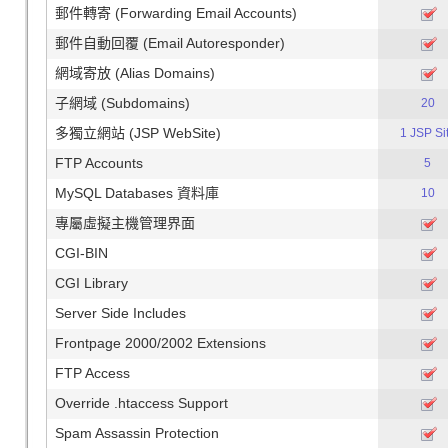
郵件轉寄 (Forwarding Email Accounts)
郵件自動回覆 (Email Autoresponder)
網域寄放 (Alias Domains)
子網域 (Subdomains)
20
多獨立網站 (JSP WebSite)
1 JSP Si
FTP Accounts
5
MySQL Databases 資料庫
10
專屬虛擬主機管理界面
CGI-BIN
CGI Library
Server Side Includes
Frontpage 2000/2002 Extensions
FTP Access
Override .htaccess Support
Spam Assassin Protection