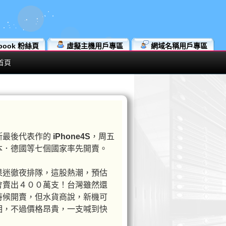
book 粉絲頁
虛擬主機用戶專區
網域名稱用戶專區
首頁
斯最後代表作的
iPhone4S
，周五
本．德國等七個國家率先開賣。
果迷徹夜排隊，這股熱潮，預估
會賣出４００萬支！台灣雖然還
時候開賣，但水貨商說，新機可
相，不過價格昂貴，一支喊到快