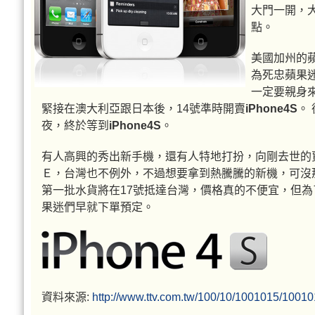
大門一開，
點。
美國加州的
為死忠蘋果
一定要親身
緊接在澳大利亞跟日本後，14號準時開賣
iPhone4S
。
夜，終於等到
iPhone4S
。
有人高興的秀出新手機，還有人特地打扮，向剛去世的
Ｅ，台灣也不例外，不過想要拿到熱騰騰的新機，可沒
第一批水貨將在17號抵達台灣，價格真的不便宜，但
果迷們早就下單預定。
資料來源:
http://www.ttv.com.tw/100/10/1001015/100