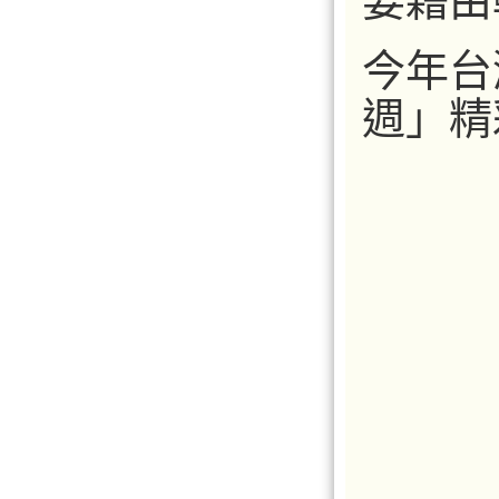
要藉由
今年台
週」精