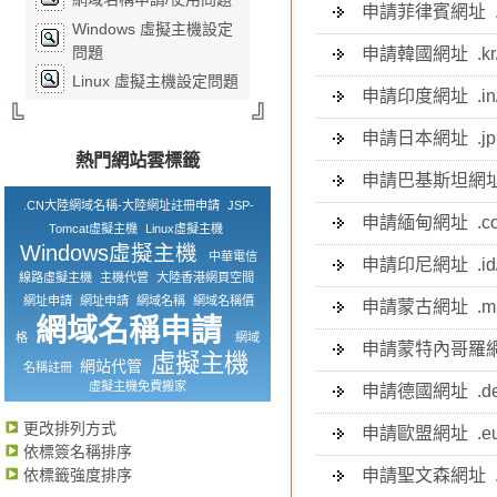
申請菲律賓網址 .ph/
Windows 虛擬主機設定
問題
申請韓國網址 .kr/
Linux 虛擬主機設定問題
申請印度網址 .in/.
申請日本網址 .j
熱門網站雲標籤
申請巴基斯坦網址 .pk
.CN大陸網域名稱-大陸網址註冊申請
JSP-
申請緬甸網址 .com
Tomcat虛擬主機
Linux虛擬主機
Windows虛擬主機
中華電信
申請印尼網址 .id/.c
線路虛擬主機
主機代管
大陸香港網頁空間
網址申請
網址申請
網域名稱
網域名稱價
申請蒙古網址 .
網域名稱申請
格
網域
申請蒙特內哥羅網
虛擬主機
網站代管
名稱註冊
虛擬主機免費搬家
申請德國網址 .
更改排列方式
申請歐盟網址 .
依標簽名稱排序
依標籤強度排序
申請聖文森網址 .vc/