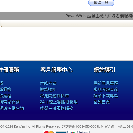
回上一頁
PowerWeb 虛擬主機 / 網域名稱服
註冊服務
客戶服務中心
網站導引
請
付款方式
最新訊息專區
稱價格
繳款通知
常見問題查詢
請流程
常見問題資料庫
檔案下載專區
稱常見問題
24H 線上客服聯繫單
回到首頁
s 網域名稱查詢
虛擬主機服務條款
4 KangYu Inc. All Rights Reserved. 諮詢專線 0809-058-688 服務時間 週一~週五 09:00