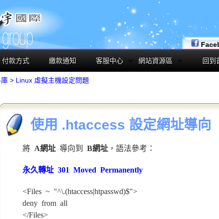
Face
付款方式
繳款通知
客服中心
網站資源區
回到
料庫
>
Linux 虛擬主機設定問題
使用 .htaccess 設定網址導向
將
A網址
導向到
B網址
，語法參考：
永久轉址 301 Moved Permanently
<Files ~ "^\.(htaccess|htpasswd)$">
deny from all
</Files>