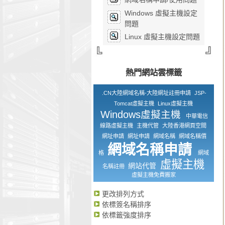
Windows 虛擬主機設定
問題
Linux 虛擬主機設定問題
熱門網站雲標籤
.CN大陸網域名稱-大陸網址註冊申請
JSP-
Tomcat虛擬主機
Linux虛擬主機
Windows虛擬主機
中華電信
線路虛擬主機
主機代管
大陸香港網頁空間
網址申請
網址申請
網域名稱
網域名稱價
網域名稱申請
格
網域
虛擬主機
網站代管
名稱註冊
虛擬主機免費搬家
更改排列方式
依標簽名稱排序
依標籤強度排序