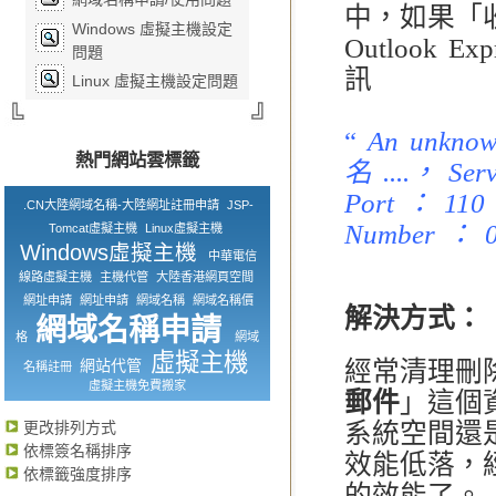
中，如果「
Windows 虛擬主機設定
Outlook
問題
訊
Linux 虛擬主機設定問題
“
An unknown
熱門網站雲標籤
名 ....， Se
Port ： 110
.CN大陸網域名稱-大陸網址註冊申請
JSP-
Number ： 0
Tomcat虛擬主機
Linux虛擬主機
Windows虛擬主機
中華電信
線路虛擬主機
主機代管
大陸香港網頁空間
網址申請
網址申請
網域名稱
網域名稱價
解決方式：
網域名稱申請
格
網域
虛擬主機
網站代管
經常清理刪
名稱註冊
虛擬主機免費搬家
郵件
」這個
更改排列方式
系統空間還
依標簽名稱排序
效能低落，經過
依標籤強度排序
的效能了。