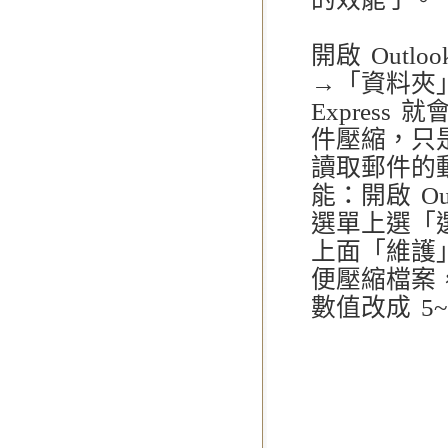
開啟 Outl
→「資料夾」
Expres
件壓縮，只
讀取郵件的
能：開啟 Ou
選單上選「
上面「維護
便壓縮檔案
數值改成 5~