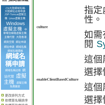
指定
.CN大陸網域名稱-
大陸網址註冊申請
JSP-Tomcat虛擬主
性。
機
Linux虛擬主機
Windows
culture
虛擬主機
中
如需
華電信線路虛擬主機
主機代管
大陸香港
閱
Sy
網頁空間
網址申請
網址申請
網域名稱
網域名稱價格
網域名
這個
稱申請
選擇
網
網域名稱註冊
虛擬
站代管
enableClientBasedCulture
主機
虛擬主機
這個
免費搬家
更改排列方式
選擇
依標簽名稱排序