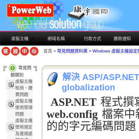
虛擬主機
網域名稱
付款方式
繳款通知
首頁
>
常見問題資料庫
>
Windows 虛擬主機設
常見問
題類別
解決 ASP/ASP.NE
虛擬主機
globalization
租用、繳
費問題
ASP.NET
程式撰寫
虛擬主機
使用管理
web.config
檔案中
問題
虛擬主機
的的字元編碼問題
使用規定
及違規處