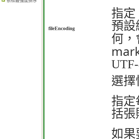
依標籤強度排序
指定 
預設
fileEncoding
何，
mar
UTF
選擇
指定
括張
如果