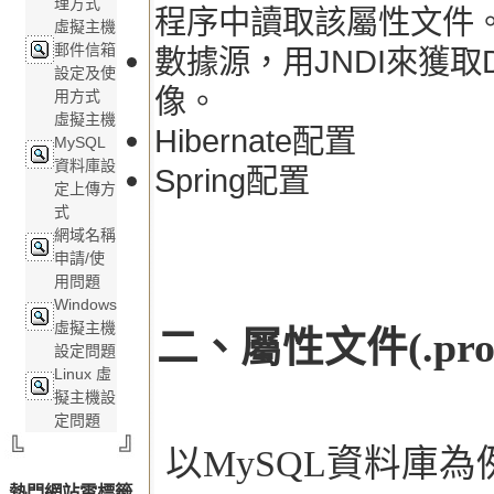
理方式
程序中讀取該屬性文件
虛擬主機
郵件信箱
數據源，用JNDI來獲取Dat
設定及使
像。
用方式
虛擬主機
Hibernate配置
MySQL
資料庫設
Spring配置
定上傳方
式
網域名稱
申請/使
用問題
Windows
虛擬主機
二、屬性文件(.pro
設定問題
Linux 虛
擬主機設
定問題
以MySQL資料庫為
熱門網站雲標籤