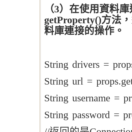
（3）在使用資料庫連接
getProperty()
料庫連接的操作。
String drivers = prop
String url = props.get
String username = pr
String password = pr
//返回的是Connect