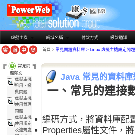
虛擬主機
網域名稱
付款方式
繳款通知
首頁
>
常見問題資料庫
>
Linux 虛擬主機設定問題
常見問
題類別
Java 常見的資料
虛擬主機
租用、繳
一、常見的連接
費問題
虛擬主機
使用管理
問題
編碼方式，將資料庫配置
虛擬主機
使用規定
Properties屬性
及違規處