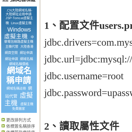
.CN大陸網域名稱-
大陸網址註冊申請
JSP-Tomcat虛擬主
1、配置文件users.pro
機
Linux虛擬主機
Windows
虛擬主機
中
jdbc.drivers=com.mys
華電信線路虛擬主機
主機代管
大陸香港
網頁空間
網址申請
jdbc.url=jdbc:mysql:
網址申請
網域名稱
網域名稱價格
網域名
jdbc.username=root
稱申請
網
網域名稱註冊
jdbc.password=upass
虛擬
站代管
主機
虛擬主機
免費搬家
更改排列方式
2、讀取屬性文件
依標簽名稱排序