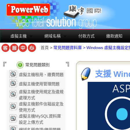
虛擬主機
網域名稱
付款方式
繳款通知
首頁
>
常見問題資料庫
>
Windows 虛擬主機設
常見問題類別
支援 Win
虛擬主機租用、繳費問題
虛擬主機使用管理問題
虛擬主機使用規定及違規
處理方式
虛擬主機郵件信箱設定及
使用方式
虛擬主機MySQL資料庫
設定上傳方式
網域名稱申請/使用問題