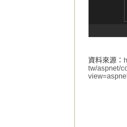
資料來源：
h
tw/aspnet/co
view=aspnet