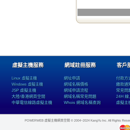
虛擬主機服務
網域註冊服務
客戶
網址申請
付款方
Linux 虛擬主機
網域名稱價格
繳款通
Windows 虛擬主機
JSP 虛擬主機
網域申請流程
常見問
大陸/香港網頁空間
網域名稱常見問題
24H 
中華電信線路虛擬主機
Whois 網域名稱查詢
虛擬主
POWERWEB 虛擬主機網頁空間 © 2004~2024 KangYu Inc. All Rights Res