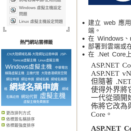
Windows 虛擬主機設定
問題
Linux 虛擬主機設定問題
建立 web 應
端。
在 Windows
熱門網站雲標籤
部署到雲端或
在 .Net Cor
.CN大陸網域名稱-大陸網址註冊申請
JSP-
Tomcat虛擬主機
Linux虛擬主機
ASP.NET 
Windows虛擬主機
中華電信
ASP.NET
線路虛擬主機
主機代管
大陸香港網頁空間
網址申請
網址申請
網域名稱
網域名稱價
但隨著 .NE
網域名稱申請
使得外界將它
格
網域
虛擬主機
一代從頭開始
網站代管
名稱註冊
虛擬主機免費搬家
佈將它改為與 
Core。
更改排列方式
依標簽名稱排序
依標籤強度排序
ASP.NET