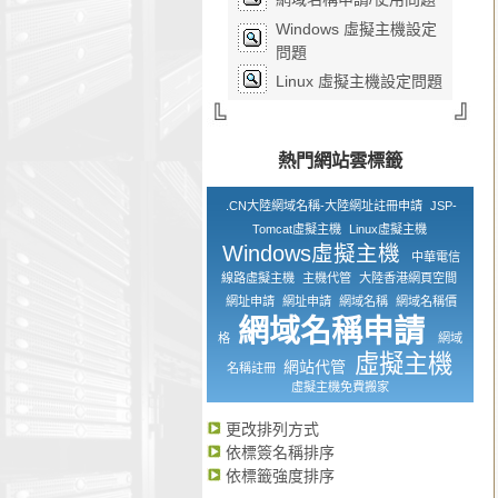
Windows 虛擬主機設定
問題
Linux 虛擬主機設定問題
熱門網站雲標籤
.CN大陸網域名稱-大陸網址註冊申請
JSP-
Tomcat虛擬主機
Linux虛擬主機
Windows虛擬主機
中華電信
線路虛擬主機
主機代管
大陸香港網頁空間
網址申請
網址申請
網域名稱
網域名稱價
網域名稱申請
格
網域
虛擬主機
網站代管
名稱註冊
虛擬主機免費搬家
更改排列方式
依標簽名稱排序
依標籤強度排序