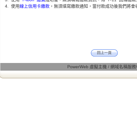
使用
線上信用卡繳款
，無須填寫繳款通知，當付款成功後我們將會
回上一頁
PowerWeb 虛擬主機 / 網域名稱服