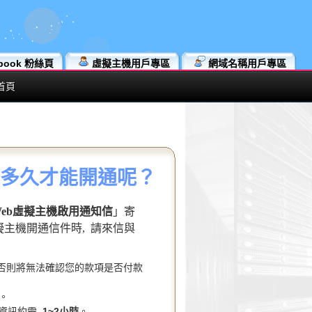
book 粉絲頁
虛擬主機用戶專區
網域名稱用戶專區
首頁
機多久才能開通呢？
rWeb虛擬主機啟用通知信
」寄
虛擬主機開通信件時, 請來信與
否則將無法確認您的款項是否付款
。
款資訊約需
1~2小時
。