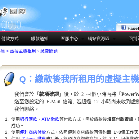
Face
付款方式
繳款通知
客服中心
網站資源區
回到
料庫
>
虛擬主機租用、繳費問題
Q：繳款後我所租用的虛擬主
我們會於「
款項確認
」後，於 2 ~4個小時內將「
Powe
送至您設定的 E-Mail 信箱, 若超過 12 小時尚未收到
我們聯絡。
使用
銀行匯款
、
ATM繳款
等付款方式，需於繳款後
填寫付款資訊
，
成功。
使用
便利商店付款
方式，依照便利商店繳款回傳約
需 1~3個工作天
使用
7-ibon 繳費
成功後，無須填寫繳款資訊，待 7-11 回傳繳