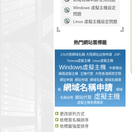
Windows 虛擬主機設定
問題
Linux 虛擬主機設定問題
熱門網站雲標籤
.CN大陸網域名稱-大陸網址註冊申請
JSP-
Tomcat虛擬主機
Linux虛擬主機
Windows虛擬主機
中華電信
線路虛擬主機
主機代管
大陸香港網頁空間
網址申請
網址申請
網域名稱
網域名稱價
網域名稱申請
格
網域
虛擬主機
網站代管
名稱註冊
虛擬主機免費搬家
更改排列方式
依標簽名稱排序
依標籤強度排序