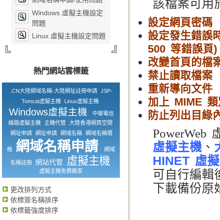
該檔案可用
Windows 虛擬主機設定
設定網頁密碼
問題
設定發生錯誤時出現的
Linux 虛擬主機設定問題
500 等錯誤頁)
改變首頁的檔案 (ind
熱門網站雲標籤
禁止讀取檔案
重新導向文件
.CN大陸網域名稱-大陸網址註冊申請
JSP-
加上 MIME 
Tomcat虛擬主機
Linux虛擬主機
Windows虛擬主機
防止列出目綠
中華電信
線路虛擬主機
主機代管
大陸香港網頁空間
PowerWe
網址申請
網址申請
網域名稱
網域名稱價
網域名稱申請
虛擬主機
、
格
網域
HINET 虛
虛擬主機
網站代管
名稱註冊
虛擬主機免費搬家
可自行編輯後
下載備份原始 .
更改排列方式
依標簽名稱排序
依標籤強度排序