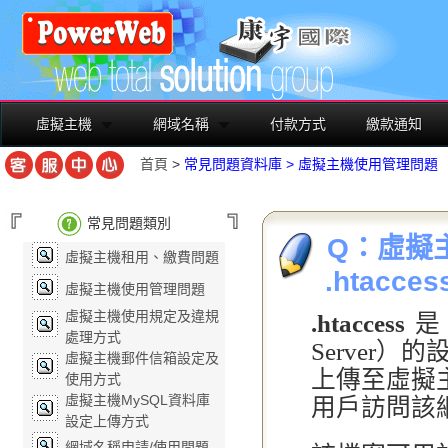
虛擬主機
網域名稱
付款方式
繳款通知
首頁
>
常見問題資料庫
>
虛擬主機使用管理問題
常見問題類別
Q：虛擬主
虛擬主機租用、繳費問題
.htacce
虛擬主機使用管理問題
虛擬主機使用規定及違規
.htaccess
是 
處理方式
Server
虛擬主機郵件信箱設定及
上傳至虛擬
使用方式
虛擬主機MySQL資料庫
用戶訪問該
設定上傳方式
網域名稱申請/使用問題