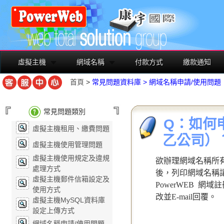
虛擬主機
網域名稱
付款方式
繳款通知
首頁
>
常見問題資料庫
>
網域名稱申請/使用問題
常見問題類別
Q：如何
虛擬主機租用、繳費問題
乙公司）
虛擬主機使用管理問題
虛擬主機使用規定及違規
欲辦理網域名稱所
處理方式
後，列印網域名稱
虛擬主機郵件信箱設定及
PowerWEB 網域註
使用方式
改並E-mail回覆。
虛擬主機MySQL資料庫
設定上傳方式
網域名稱申請/使用問題