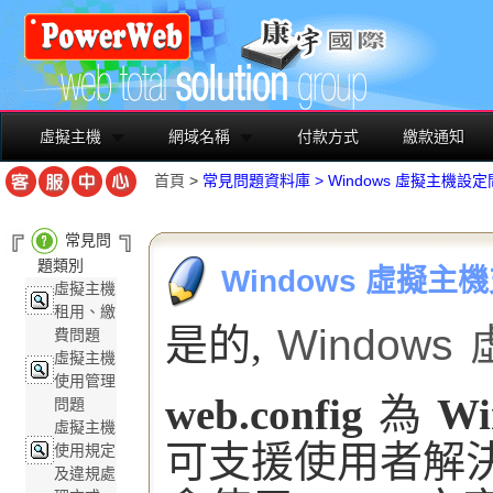
虛擬主機
網域名稱
付款方式
繳款通知
首頁
>
常見問題資料庫
>
Windows 虛擬主機設
常見問
題類別
Windows 虛擬主機
虛擬主機
租用、繳
是的,
Windows
費問題
虛擬主機
使用管理
web.config
為
Wi
問題
虛擬主機
可支援使用者解
使用規定
及違規處