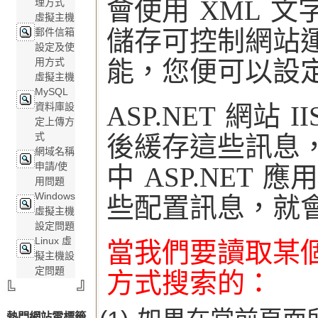
會使用 XML 
理方式
虛擬主機
儲存可控制網站運
郵件信箱
設定及使
用方式
能，您便可以設
虛擬主機
MySQL
資料庫設
ASP.NET 網
定上傳方
式
後緩存這些訊息
網域名稱
申請/使
中 ASP.NE
用問題
Windows
些配置訊息，就
虛擬主機
設定問題
Linux 虛
當我們要讀取某
擬主機設
定問題
方式搜索的：
熱門網站雲標籤