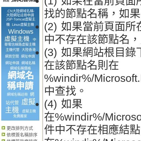
(1) 如果在當前頁面
找的節點名稱，如果
.CN大陸網域名稱-
大陸網址註冊申請
JSP-Tomcat虛擬主
(2) 如果當前頁面所在目
機
Linux虛擬主機
Windows
中不存在該節點名，
虛擬主機
中
華電信線路虛擬主機
(3) 如果網站根目錄下不
主機代管
大陸香港
網頁空間
網址申請
在該節點名則在
網址申請
網域名稱
網域名稱價格
網域名
%windir%/Microsof
稱申請
中查找。
網
網域名稱註冊
虛擬
(4) 如果
站代管
主機
虛擬主機
在%windir%/Microso
免費搬家
件中不存在相應結點
更改排列方式
依標簽名稱排序