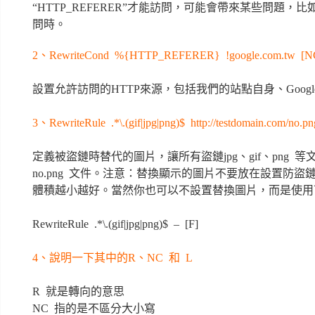
“HTTP_REFERER”才能訪問，可能會帶來某些問題
問時。
2、RewriteCond %{HTTP_REFERER} !google.com.tw [N
設置允許訪問的HTTP來源，包括我們的站點自身、Google、Y
3、RewriteRule .*\.(gif|jpg|png)$ http://testdomain.com/no.
定義被盜鏈時替代的圖片，讓所有盜鏈jpg、gif、png
no.png 文件。注意：替換顯示的圖片不要放在設置防
體積越小越好。當然你也可以不設置替換圖片，而是使用
RewriteRule .*\.(gif|jpg|png)$ – [F]
4、說明一下其中的R、NC 和 L
R 就是轉向的意思
NC 指的是不區分大小寫