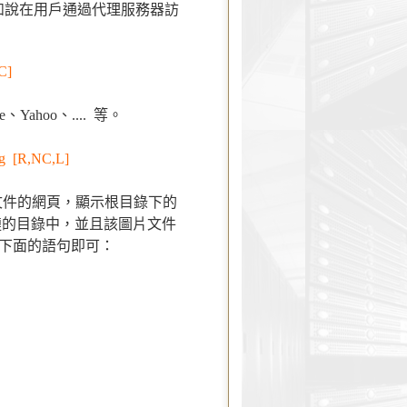
，比如說在用戶通過代理服務器訪
C]
ahoo、.... 等。
png [R,NC,L]
 等文件的網頁，顯示根目錄下的
盜鏈的目錄中，並且該圖片文件
下面的語句即可：