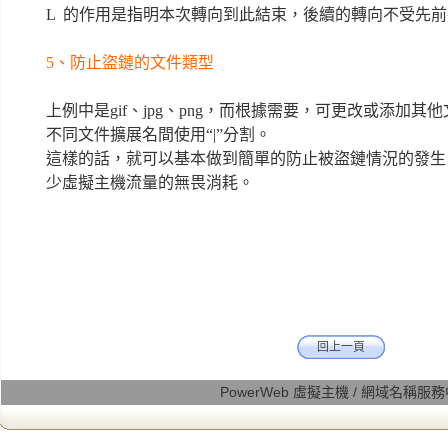
L 的作用是指明本次轉向到此結束，後續的轉向不受先
5、防止盜鏈的文件類型
上例中是gif、jpg、png，而根據需要，可更改或添加其他
不同文件擴展名間使用“|”分割。
這樣的話，就可以基本做到簡單的防止被盜鏈情況的發生
少虛擬主機流量的無畏消耗。
回上一頁
PowerWeb 虛擬主機 / 網域名稱服