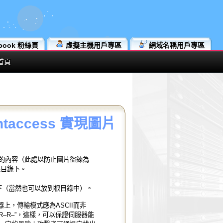
book 粉絲頁
虛擬主機用戶專區
網域名稱用戶專區
首頁
htaccess 實現圖片
的內容（此處以防止圖片盜鍊為
根
目錄下。
目錄下（當然也可以放到根目錄中）。
務器上，傳輸模式應為ASCII而非
-R–R–”，這樣，可以保證伺服器能