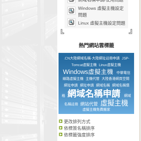
Windows 虛擬主機設定
問題
Linux 虛擬主機設定問題
熱門網站雲標籤
.CN大陸網域名稱-大陸網址註冊申請
JSP-
Tomcat虛擬主機
Linux虛擬主機
Windows虛擬主機
中華電信
線路虛擬主機
主機代管
大陸香港網頁空間
網址申請
網址申請
網域名稱
網域名稱價
網域名稱申請
格
網域
虛擬主機
網站代管
名稱註冊
虛擬主機免費搬家
更改排列方式
依標簽名稱排序
依標籤強度排序