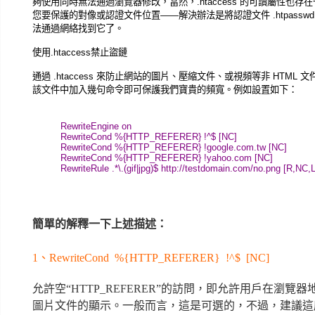
夠使用同時無法通過瀏覽器修改，當然，.htaccess 的可讀屬性也存
您要保護的對像或認證文件位置——解決辦法是將認證文件 .htpass
法通過網絡找到它了。
使用.htaccess禁止盜鏈
通過 .htaccess 來防止網站的圖片、壓縮文件、或視頻等非 HTM
該文件中加入幾句命令即可保護我們寶貴的頻寬。
例如設置如下：
RewriteEngine on
RewriteCond %{HTTP_REFERER} !^$ [NC]
RewriteCond %{HTTP_REFERER} !google.com.tw [NC]
RewriteCond %{HTTP_REFERER} !yahoo.com [NC]
RewriteRule .*\.(gif|jpg)$ http://testdomain.com/no.png [R,NC,L
簡單的解釋一下上述描述：
1、RewriteCond %{HTTP_REFERER} !^$ [NC]
允許空“HTTP_REFERER”的訪問，即允許用戶在瀏
圖片文件的顯示。一般而言，這是可選的，不過，建議這