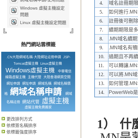
4.
域名註冊期
Windows 虛擬主機設定
5.
如何進行.M
問題
6.
註冊後可刪
Linux 虛擬主機設定問題
7.
續期期限是
8.
.MN域名續
熱門網站雲標籤
9.
.MN域名有
10.
過期且不再
.CN大陸網域名稱-大陸網址註冊申請
JSP-
Tomcat虛擬主機
Linux虛擬主機
11.
可以轉讓.M
Windows虛擬主機
中華電信
12.
可以將.MN
線路虛擬主機
主機代管
大陸香港網頁空間
13.
如何管理.M
網址申請
網址申請
網域名稱
網域名稱價
網域名稱申請
14.
PowerWe
格
網域
虛擬主機
網站代管
名稱註冊
虛擬主機免費搬家
更改排列方式
1） 什
依標簽名稱排序
依標籤強度排序
.MN