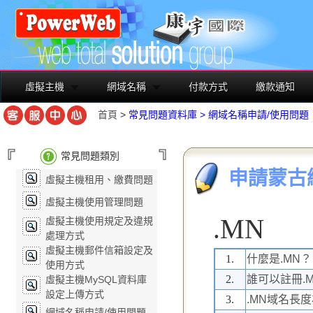
虛擬主機
網域名稱
付款方式
繳款通知
首頁
>
常見問題資料庫
>
網域名稱申請/使用問題
常見問題類別
申請蒙古
虛擬主機租用、繳費問題
虛擬主機使用管理問題
.MN
虛擬主機使用規定及違規
處理方式
虛擬主機郵件信箱設定及
1.
什麼是.MN？
使用方式
2.
誰可以註冊.
虛擬主機MySQL資料庫
設定上傳方式
3.
.MN域名長
網域名稱申請/使用問題