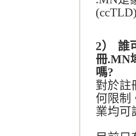
(ccTLD
2） 
冊.M
嗎?
對於註
何限制
業均可