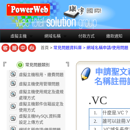
虛擬主機
網域名稱
付款方式
繳款通知
首頁
>
常見問題資料庫
>
網域名稱申請/使用問題
常見問題類別
申請聖文森網址
虛擬主機租用、繳費問題
名稱註冊
虛擬主機使用管理問題
虛擬主機使用規定及違規
.VC
處理方式
虛擬主機郵件信箱設定及
使用方式
1.
什麼是.VC？
虛擬主機MySQL資料庫
2.
誰可以註冊.
設定上傳方式
3.
.VC域名長
網域名稱申請/使用問題