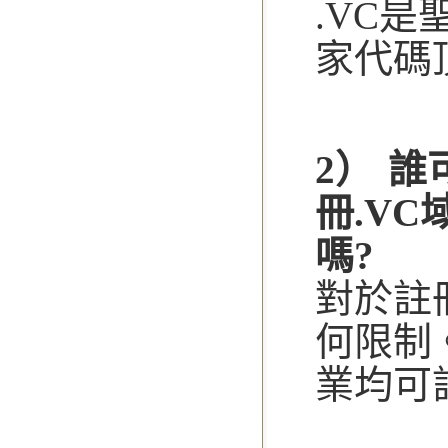
.VC
家代碼頂
2） 誰
冊.V
嗎?
對於註
何限制
業均可