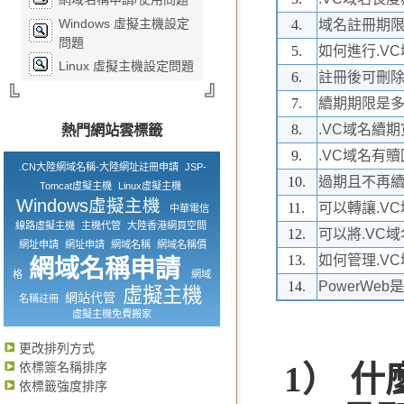
Windows 虛擬主機設定
4.
域名註冊期
問題
5.
如何進行.V
Linux 虛擬主機設定問題
6.
註冊後可刪
7.
續期期限是
熱門網站雲標籤
8.
.VC域名續
9.
.VC域名有
.CN大陸網域名稱-大陸網址註冊申請
JSP-
10.
過期且不再
Tomcat虛擬主機
Linux虛擬主機
Windows虛擬主機
11.
可以轉讓.V
中華電信
線路虛擬主機
主機代管
大陸香港網頁空間
12.
可以將.VC
網址申請
網址申請
網域名稱
網域名稱價
13.
如何管理.V
網域名稱申請
格
網域
14.
PowerWe
虛擬主機
網站代管
名稱註冊
虛擬主機免費搬家
更改排列方式
依標簽名稱排序
1） 什
依標籤強度排序