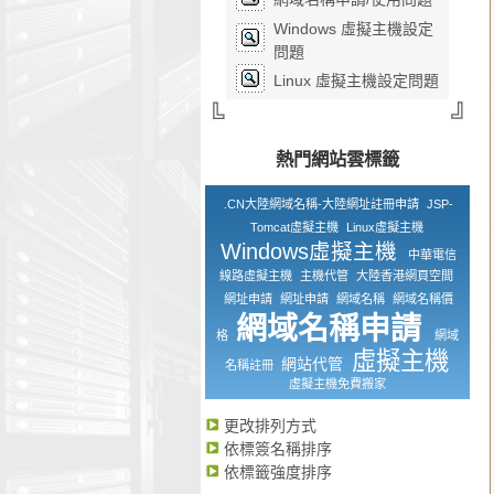
Windows 虛擬主機設定
問題
Linux 虛擬主機設定問題
熱門網站雲標籤
.CN大陸網域名稱-大陸網址註冊申請
JSP-
Tomcat虛擬主機
Linux虛擬主機
Windows虛擬主機
中華電信
線路虛擬主機
主機代管
大陸香港網頁空間
網址申請
網址申請
網域名稱
網域名稱價
網域名稱申請
格
網域
虛擬主機
網站代管
名稱註冊
虛擬主機免費搬家
更改排列方式
依標簽名稱排序
依標籤強度排序