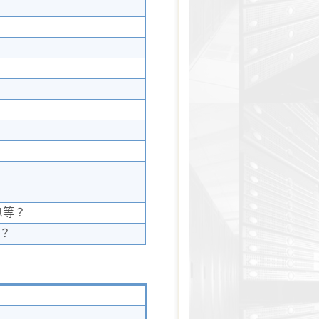
息等？
）？