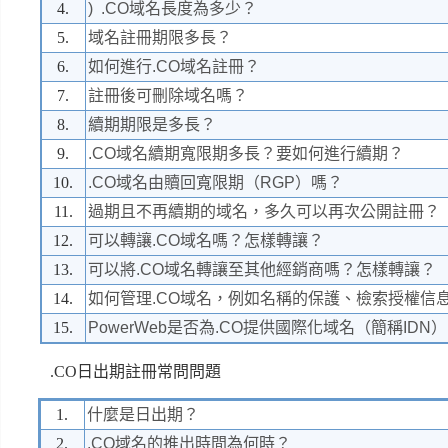
4.
) .CO域名長度為多少？
5.
域名註冊期限多長？
6.
如何進行.CO域名註冊？
7.
註冊後可刪除域名嗎？
8.
續期期限是多長？
9.
.CO域名續期寬限期多長？要如何進行續期？
10.
.CO域名由贖回寬限期（RGP）嗎？
11.
過期且不再續期的域名，多久可以再次公開註冊？
12.
可以轉讓.CO域名嗎？怎樣轉讓？
13.
可以將.CO域名轉讓至其他經銷商嗎？怎樣轉讓？
14.
如何管理.CO域名，例如名稱的保護、檢索授權信
15.
PowerWeb是否為.CO提供國際化域名（簡稱IDN
.CO日出期註冊常問問題
1.
什麼是日出期？
2.
.CO域名的推出時間為何時？