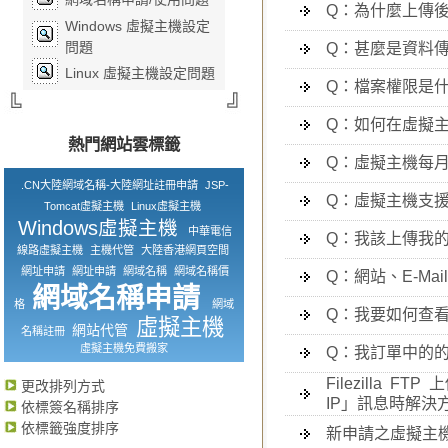
Q：為什麼上傳
Windows 虛擬主機設定
問題
Q：甚麼是資料
Linux 虛擬主機設定問題
Q：檔案權限是什
Q：如何在虛擬主
熱門網站雲標籤
Q：虛擬主機每
.CN大陸網域名稱-大陸網址註冊申請
JSP-
Q：虛擬主機支援 .
Tomcat虛擬主機
Linux虛擬主機
Windows虛擬主機
中華電信
Q：我該上傳我
線路虛擬主機
主機代管
大陸香港網頁空間
網址申請
網址申請
網域名稱
網域名稱價
Q：網站、E-M
網域名稱申請
格
網域
Q：我要如何查看
虛擬主機
網站代管
名稱註冊
虛擬主機免費搬家
Q：我訂單中的的
Filezilla FTP
更改排列方式
IP」訊息時解決
依標簽名稱排序
依標籤強度排序
新申請之虛擬主機如何